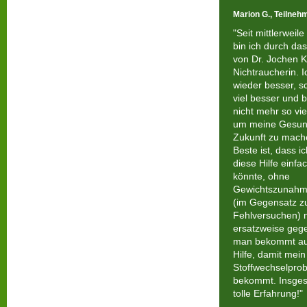
Marion G., Teilneh
"Seit mittlerweil
bin ich durch da
von Dr. Jochen 
Nichtraucherin. I
wieder besser, 
viel besser und 
nicht mehr so vi
um meine Gesun
Zukunft zu mach
Beste ist, dass i
diese Hilfe einfa
könnte, ohne
Gewichtszunahme
(im Gegensatz z
Fehlversuchen) n
ersatzweise geg
man bekommt au
Hilfe, damit mein
Stoffwechselpro
bekommt. Insges
tolle Erfahrung!"