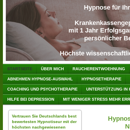
Hypnose für Ih
Krankenkassenge
mit 1 Jahr Erfolgsg
persönlicher B
Höchste wissenschaftl
STARTSEITE
ÜBER MICH
RAUCHERENTWOEHNUNG
ABNEHMEN HYPNOSE-AUSWAHL
HYPNOSETHERAPIE
COACHING UND PSYCHOTHERAPIE
UNTERSTÜTZUNG IN 
HILFE BEI DEPRESSION
MIT WENIGER STRESS MEHR ER
Vertrauen Sie Deutschlands best
Hypnos
bewertesten Hypnotiseur mit der
N
höchsten nachgewiesenen