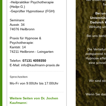
-Heilpraktiker Psychotherapie
f
(Heilpr.G.)
-Geprüfter Hypnotiseur (FGH)
Bei un
Unterstü
Seminare:
Dadurch k
Ausstr. 34
Wirkung un
74076 Heilbronn
Bei uns benö
Praxis für Hypnose &
Psychotherapie:
Kantstr. 14
Die Vertief
74211 Heilbronn - Leingarten
zeitsparend n
Hypnose effek
Telefon:
07131 4059350
eine schnel
E-Mail: info@kaufmann-praxis.de
Sprechzeiten
Wir sind st
Mo-Fr von 9:00Uhr bis 17:00Uhr
Wenn Sie das 
Weitere Seiten von Dr. Jochen
Kaufmann: