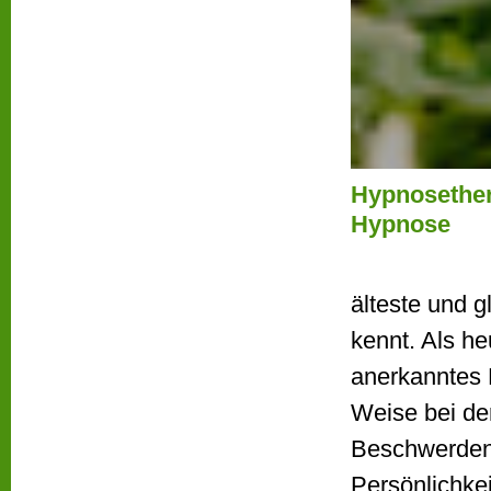
Hypnosether
Hypnose
älteste und g
kennt. Als h
anerkanntes H
Weise bei de
Beschwerden,
Persönlichke