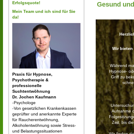
Erfolgsquote!
Gesund und 
Mein Team und ich sind für Sie
da!
Herzli
Wir bieten
Während man
Hypnose- ode
Praxis für Hypnose,
Griff zu bek
Psychotherapie &
schnel
professionelle
Suchtentwöhnung
Dr. Jochen Kaufmann
-Psychologe
Untersuchun
-Von gesetzlichen Krankenkassen
Aufnahme de
geprüfter und anerkannte Experte
Folgesitzunge
für Raucherentwöhnung,
Zeit, bis di
Alkoholentwöhnung sowie Stress-
und Belastungssituationen
Wir finden d